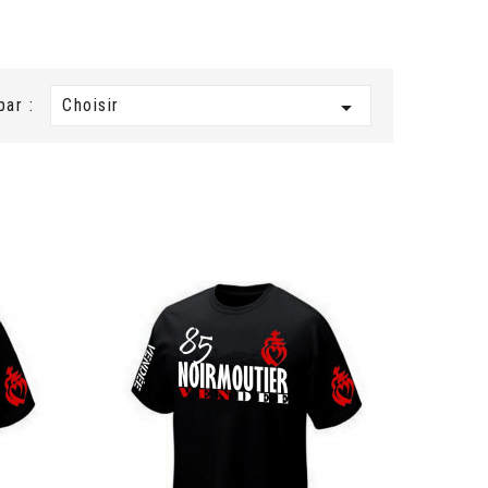
Choisir

par :