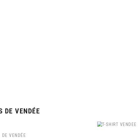
T-SHIRTS..
CASQUE
ccueil
T-Shirts..
FRANCE
VENDÉE
VILLES DE VEND
S DE VENDÉE