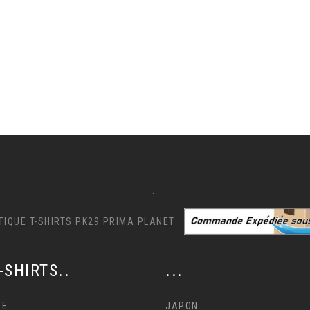
.
-SHIRTS..
...
NE
JAPON