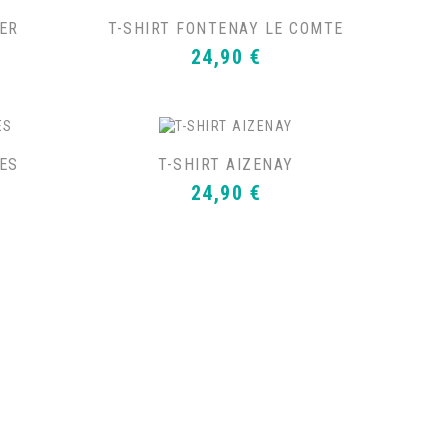
MER
T-SHIRT FONTENAY LE COMTE
Prix
24,90 €
LES
T-SHIRT AIZENAY
Prix
24,90 €