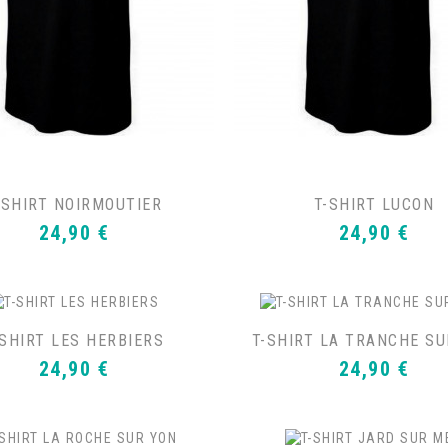
-SHIRT NOIRMOUTIER
T-SHIRT LUCON
Prix
Prix
24,90 €
24,90 €
-SHIRT LES HERBIERS
T-SHIRT LA TRANCHE S
Prix
Prix
24,90 €
24,90 €