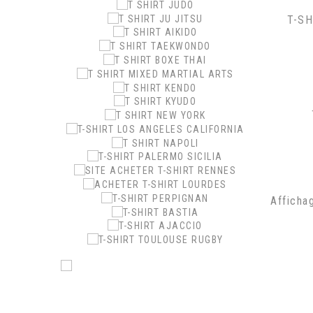
T-S
Afficha
.
.