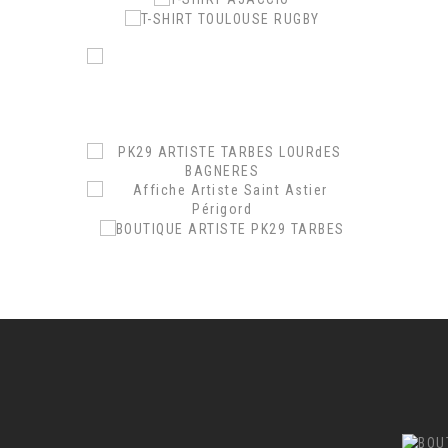
.
.
.