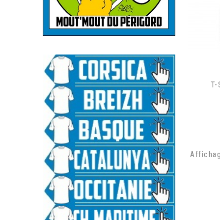
.
T-
Affichag