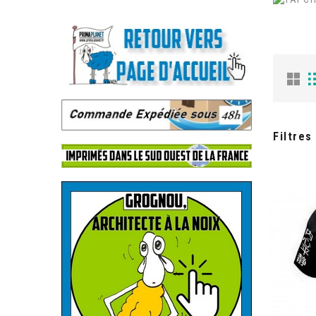
.
.
Filtres
.
.