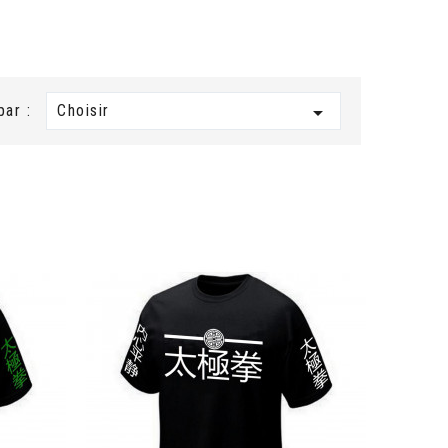
Choisir

par :