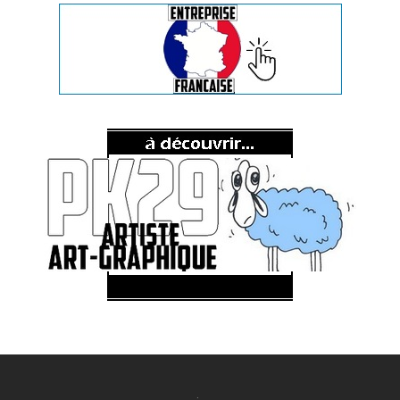
.
.
.