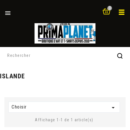
0

ISLANDE
Choisir

Affichage 1-1 de 1 article(s)