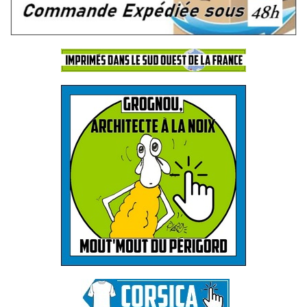
.
.
.