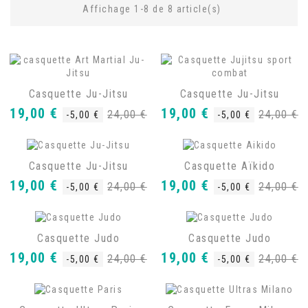
Affichage 1-8 de 8 article(s)
Casquette Ju-Jitsu
Casquette Ju-Jitsu
Prix
Prix
Prix
Prix
19,00 €
19,00 €
24,00 €
24,00 €
-5,00 €
-5,00 €
de
de
base
base
Casquette Ju-Jitsu
Casquette Aïkido
Prix
Prix
Prix
Prix
19,00 €
19,00 €
24,00 €
24,00 €
-5,00 €
-5,00 €
de
de
base
base
Casquette Judo
Casquette Judo
Prix
Prix
Prix
Prix
19,00 €
19,00 €
24,00 €
24,00 €
-5,00 €
-5,00 €
de
de
base
base