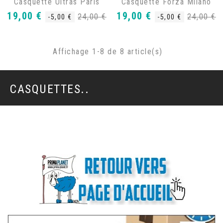
Casquette Ultras Paris
Casquette Forza Milano
Prix
Prix
Prix
Prix
19,00 €
19,00 €
24,00 €
24,00 €
-5,00 €
-5,00 €
de
de
base
base
Affichage 1-8 de 8 article(s)
CASQUETTES..
.
.