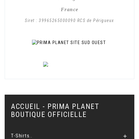
France
Siret : 39965265000090 RCS de Périgueux
.
.
ACCUEIL - PRIMA PLANET
BOUTIQUE OFFICIELLE
T-Shirts..
