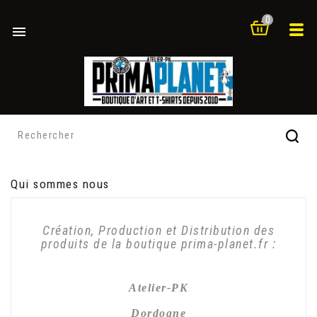
0

Qui sommes nous
Création, Production et Distribution des
produits de la boutique prima-planet.fr :
.
Atelier-PK
Dordogne