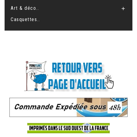
Art & déco..

Casquettes..
.
.
.
.