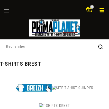
0

T-SHIRTS BREST
T-SHIRT BREST
Finistère Bretagne
T-SHIRT FINISTERE BRESTOIS
Brest Leon Penn-Ar-Bed Breizh