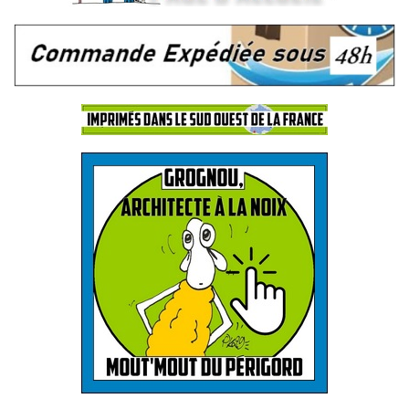
.
.
.