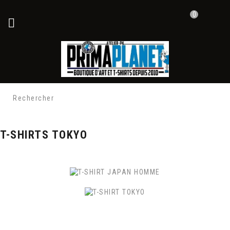
0

T-SHIRTS TOKYO
T-SHIRT TOKYO
Boutique T-Shirt Japonais