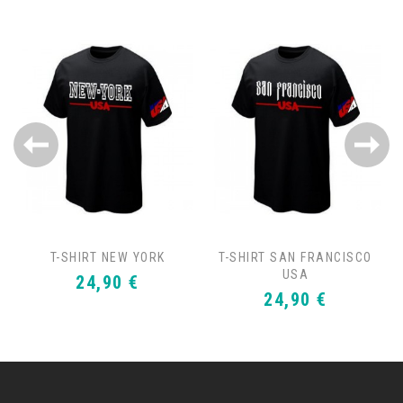
T-SHIRT NEW YORK
T-SHIRT SAN FRANCISCO
USA
Prix
24,90 €
Prix
24,90 €
.