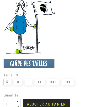
Taille : S
S
M
L
XL
XXL
3XL
Quantité
AJOUTER AU PANIER